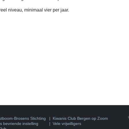
eel niveau, minimaal vier per jaar.
©
tboom-Brosens Stichting
|
Kiwanis Club Bergen op Zoom
 bevriende instelling
| Vele vrijwilligers
Club