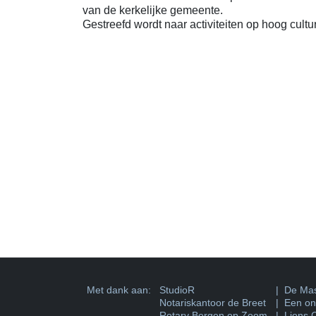
van de kerkelijke gemeente.
Gestreefd wordt naar activiteiten op hoog cultur
Met dank aan:
StudioR
| De Mas
Notariskantoor de Breet
| Een ons
Rotary Bergen op Zoom
| Lions 