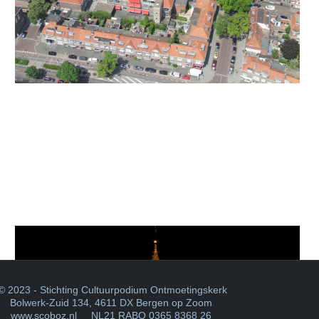
 2023 - Stichting Cultuurpodium Ontmoetingskerk
Bolwerk-Zuid 134
,
4611 DX Bergen op Zoom
www.scoboz.nl
NL21 RABO 0365 8368 26