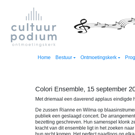
Home
Bestuur
Ontmoetingskerk
Pro
Colori Ensemble, 15 september 2
Met driemaal een daverend applaus eindigde h
De zussen Rianne en Wilma op blaasinstrumen
publiek een geslaagd concert. De arrangement
bezetting geschreven. Hun samenspel klonk zee
kracht van dit ensemble ligt in het zoeken naar
hun recht komen. Het perfect naadloos op elkaa