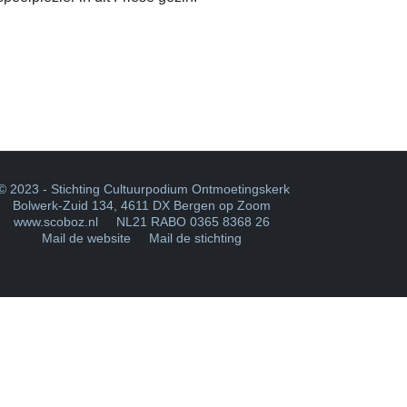
 2023 - Stichting Cultuurpodium Ontmoetingskerk
Bolwerk-Zuid 134
,
4611 DX Bergen op Zoom
www.scoboz.nl
NL21 RABO 0365 8368 26
Mail de website
Mail de stichting