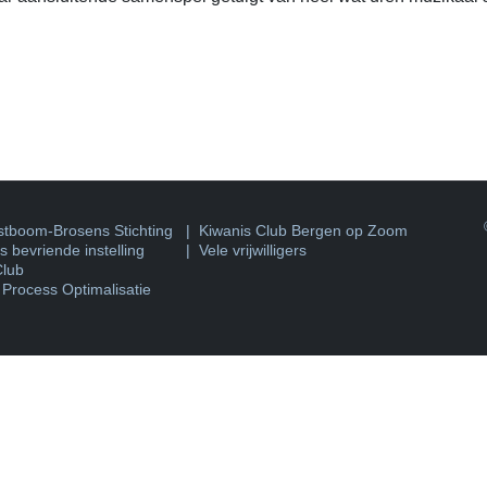
©
tboom-Brosens Stichting
|
Kiwanis Club Bergen op Zoom
 bevriende instelling
| Vele vrijwilligers
Club
 Process Optimalisatie