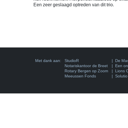
Een zeer geslaagd optreden van dit trio.
Met dank aan:
StudioR
| De Mas
Notariskantoor de Breet
| Een ons
Rotary Bergen op Zoom
| Lions 
Meeussen Fonds
| Solutio