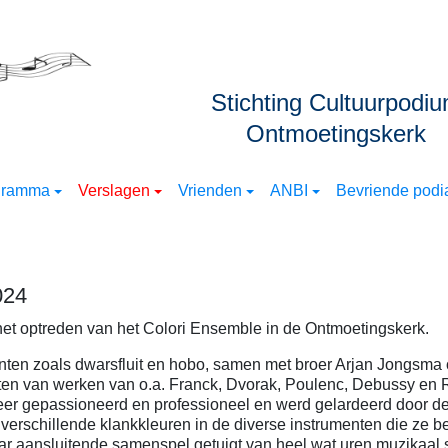
Stichting Cultuurpodi
Ontmoetingskerk
gramma
Verslagen
Vrienden
ANBI
Bevriende podia
024
et optreden van het Colori Ensemble in de Ontmoetingskerk.
ten zoals dwarsfluit en hobo, samen met broer Arjan Jongsma
en van werken van o.a. Franck, Dvorak, Poulenc, Debussy en 
r gepassioneerd en professioneel en werd gelardeerd door de u
 verschillende klankkleuren in de diverse instrumenten die ze b
r aansluitende samenspel getuigt van heel wat uren muzikaal sp