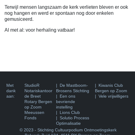
Terwijl mensen langszaam de kerk verlieten bleven er ook
nog hangen en werd er spontaan nog door enkelen
gemusiceerd.
Al met al: voor herhaling vatbaar!
Met
StudioR
| De Mastboom-
|
Kiwanis Club
dank
Notariskantoor
Brosens Stichting
Bergen op Zoom
aan:
de Breet
| Een ons
| Vele vrijwilligers
Rotary Bergen
bevriende
op Zoom
instelling
Meeussen
| Lions Club
Fonds
| Solutio Process
Optimalisatie
© 2023 - Stichting Cultuurpodium Ontmoetingskerk