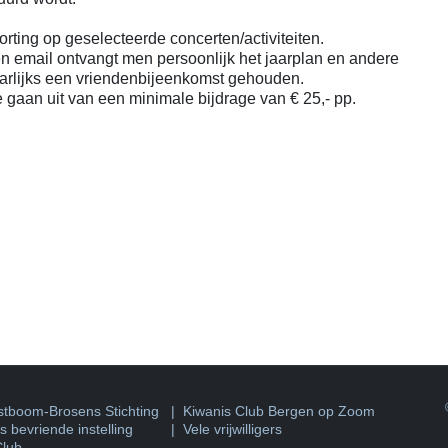
rting op geselecteerde concerten/activiteiten.
en email ontvangt men persoonlijk het jaarplan en andere
arlijks een vriendenbijeenkomst gehouden.
e gaan uit van een minimale bijdrage van € 25,- pp.
©
tboom-Brosens Stichting
|
Kiwanis Club Bergen op Zoom
 bevriende instelling
| Vele vrijwilligers
Club