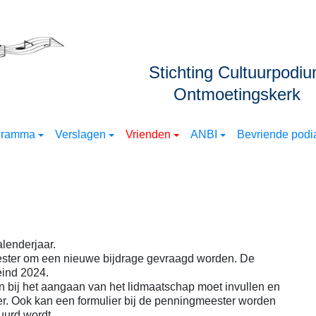
Stichting Cultuurpodi
Ontmoetingskerk
gramma
Verslagen
Vrienden
ANBI
Bevriende podia
alenderjaar.
ester om een nieuwe bijdrage gevraagd worden. De
eind 2024.
n bij het aangaan van het lidmaatschap moet invullen en
r. Ook kan een formulier bij de penningmeester worden
uurd wordt.