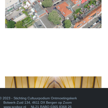
 2023 - Stichting Cultuurpodium Ontmoetingskerk
Bolwerk-Zuid 134
,
4611 DX Bergen op Zoom
www.scoboz.nl
NL21 RABO 0365 8368 26