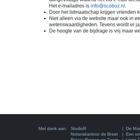
Het e-mailadres is
info@scoboz.nl
.
Door het lidmaatschap krijgen vrienden ko
Niet alleen via de website maar ook in e
wetenswaardigheden. Tevens wordt er ja
De hoogte van de bijdrage is vrij maar w
Met dank aan:
StudioR
| De Mas
Notariskantoor de Breet
| Een ons
Rotary Bergen op Zoom
| Lions 