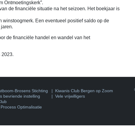
um Ontmoetingskerk”.
van de financiële situatie na het seizoen. Het boekjaar is
 winstoogmerk. Een eventueel positief saldo op de
jaren.
oor de financiële handel en wandel van het
s 2023.
©
tboom-Brosens Stichting
|
Kiwanis Club Bergen op Zoom
 bevriende instelling
| Vele vrijwilligers
Club
 Process Optimalisatie