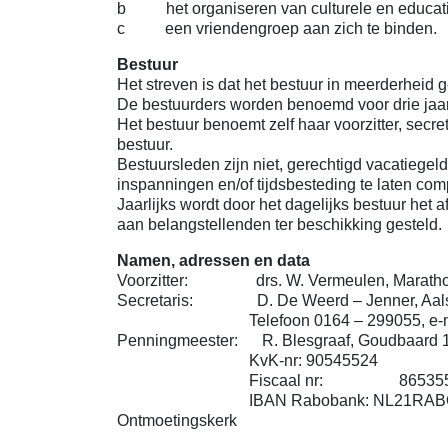
b het organiseren van culturele en educatie
c een vriendengroep aan zich te binden.
Bestuur
Het streven is dat het bestuur in meerderheid
De bestuurders worden benoemd voor drie jaar,
Het bestuur benoemt zelf haar voorzitter, secre
bestuur.
Bestuursleden zijn niet, gerechtigd vacatiegel
inspanningen en/of tijdsbesteding te laten com
Jaarlijks wordt door het dagelijks bestuur he
aan belangstellenden ter beschikking gesteld.
Namen, adressen en data
Voorzitter: drs. W. Vermeulen, Marathon
Secretaris: D. De Weerd – Jenner, Aalsc
Telefoon 0164 – 299055, e-ma
Penningmeester: R. Blesgraaf, Goudbaard 
KvK-nr: 90545524
Fiscaal nr: 8653557
IBAN Rabobank: NL21RABO 0365 836
Ontmoetingskerk