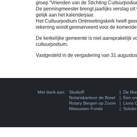
groep “Vrienden van de Stichting Cultuurpodi
De penningmeester brengt jaarlijks verslag uit 
gelijk aan het kalenderjaar.
Het Cultuurpodium Ontmoetingskerk heeft geen
rekening wordt gereserveerd voor de komende 
De kerkelijke gemeente is niet aansprakelijk v
cultuurpodium.
Vastgesteld in de vergadering van 31 augustu
Met dank aan:
StudioR
| De Mas
Notariskantoor de Breet
| Een ons
Rotary Bergen op Zoom
| Lions 
Meeussen Fonds
| Solutio