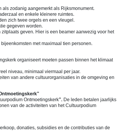
n als zodanig aangemerkt als Rijksmonument.
aderzaal en enkele kleinere ruimtes.
nden zich twee orgels en een vleugel.
atie gegeven worden.
itplaats geven. Hier is een beamer aanwezig voor het
r bijeenkomsten met maximaal tien personen.
ingskerk organiseert moeten passen binnen het klimaat
reel niveau, minimaal viermaal per jaar.
teiten van andere cultuurorganisaties in de omgeving en
 Ontmoetingskerk”
ultuurpodium Ontmoetingskerk
”.
De leden betalen jaarlijks
jwonen van de activiteiten van het Cultuurpodium
rkoop, donaties, subsidies en de contributies van de