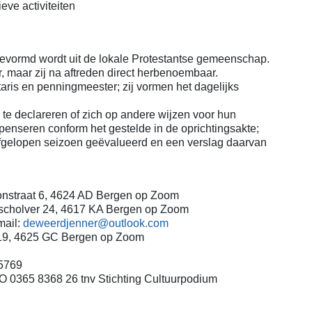
ve activiteiten
 gevormd wordt uit de lokale Protestantse gemeenschap.
 maar zij na aftreden direct herbenoembaar.
taris en penningmeester; zij vormen het dagelijks
d te declareren of zich op andere wijzen voor hun
penseren conform het gestelde in de oprichtingsakte;
t afgelopen seizoen geëvalueerd en een verslag daarvan
straat 6, 4624 AD Bergen op Zoom
holver 24, 4617 KA Bergen op Zoom
il:
deweerdjenner@outlook.com
19, 4625 GC Bergen op Zoom
69
8 26 tnv Stichting Cultuurpodium